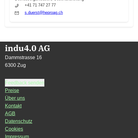
+41 71 747 27 77
s.duerst@heproag.ch
indu4.0 AG
Dammstrasse 16
6300 Zug
Feedback senden
Preise
Über uns
Kontakt
AGB
Datenschutz
Cookies
Impressum