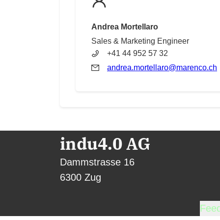
Andrea Mortellaro
Sales & Marketing Engineer
+41 44 952 57 32
andrea.mortellaro@marenco.ch
indu4.0 AG
Dammstrasse 16
6300 Zug
Fee